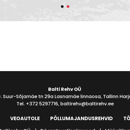
Balti Rehv OÜ
0. Suur-Sõjamäe tn 29a Lasnamäe linnaosa, Tallinn Harju
Tel. +372 5297716,
baltirehv@baltirehv.ee
VEOAUTOLE
PÕLLUMAJANDUSREHVID
TÖ