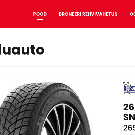
POOD
BRONEERI REHVIVAHETUS
O
duauto
26
SN
26