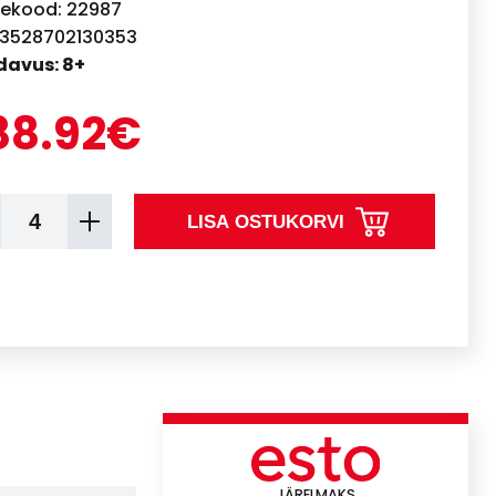
ekood: 22987
 3528702130353
avus: 8+
88.92€
LISA OSTUKORVI
JÄRELMAKS