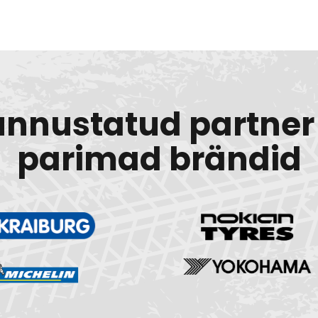
unnustatud partner 
parimad brändid