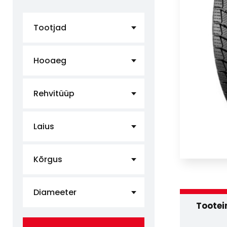
Tootjad
Hooaeg
Rehvitüüp
Laius
Kõrgus
Diameeter
Tootei