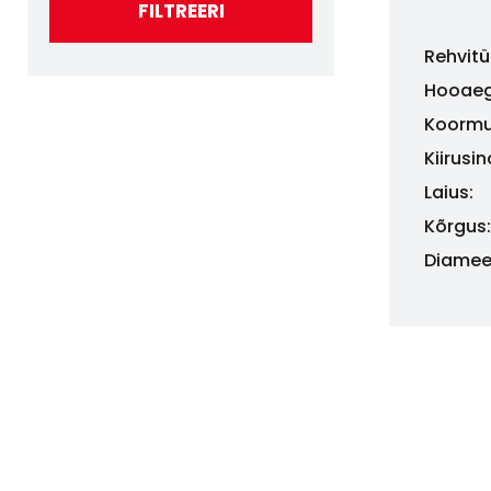
FILTREERI
Rehvitü
Hooaeg
Koormu
Kiirusi
Laius:
Kõrgus:
Diamee