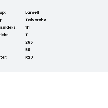
üp:
Lamell
:
Talverehv
sindeks:
111
ndeks:
T
265
50
ter:
R20