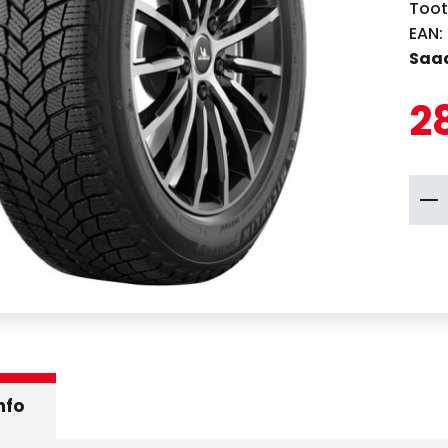
Toot
EAN:
Saad
2
nfo