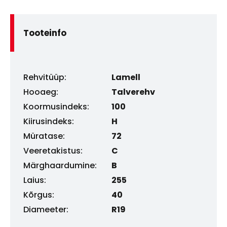
Tooteinfo
Rehvitüüp:
Lamell
Hooaeg:
Talverehv
Koormusindeks:
100
Kiirusindeks:
H
Müratase:
72
Veeretakistus:
C
Märghaardumine:
B
Laius:
255
Kõrgus:
40
Diameeter:
R19