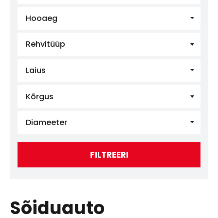
Hooaeg
Rehvitüüp
Laius
Kõrgus
Diameeter
FILTREERI
Sõiduauto