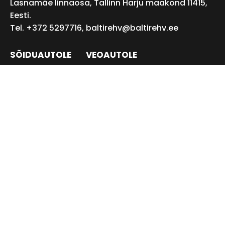
Lasnamäe linnaosa, Tallinn Harju maakond 11415,
Eesti.
Tel. +372 5297716,
baltirehv@baltirehv.ee
SÕIDUAUTOLE
VEOAUTOLE
PÕLLUMAJANDUSREHVID
TÖÖSTUSREHVID
Privaatsustingimused
Müügitingimused
©2026 Balti rehv OÜ