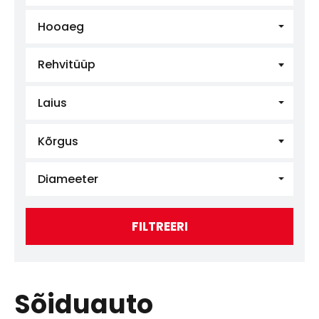
Hooaeg
Rehvitüüp
Laius
Kõrgus
Diameeter
FILTREERI
Sõiduauto