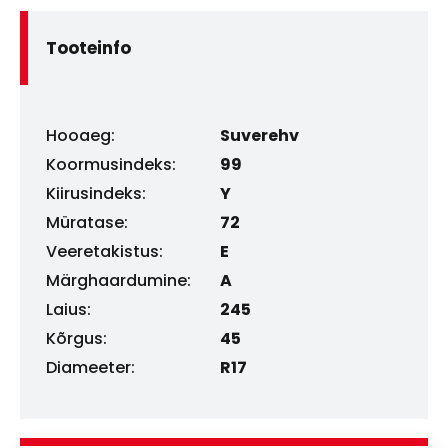
Tooteinfo
Hooaeg:
Suverehv
Koormusindeks:
99
Kiirusindeks:
Y
Müratase:
72
Veeretakistus:
E
Märghaardumine:
A
Laius:
245
Kõrgus:
45
Diameeter:
R17