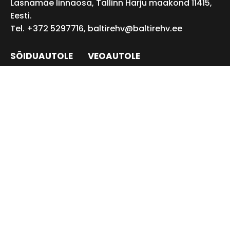
Lasnamäe linnaosa, Tallinn Harju maakond 11415,
Eesti.
Tel. +372 5297716,
baltirehv@baltirehv.ee
SÕIDUAUTOLE
VEOAUTOLE
PÕLLUMAJANDUSREHVID
TÖÖSTUSREHVID
Privaatsustingimused
Müügitingimused
©2026 Balti rehv OÜ