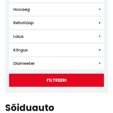
Hooaeg
Rehvitüüp
Laius
Kõrgus
Diameeter
FILTREERI
Sõiduauto