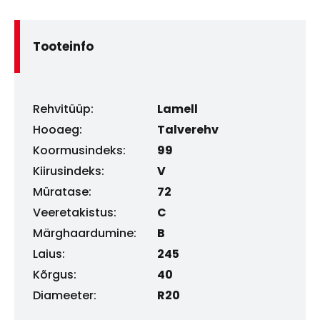
Tooteinfo
Rehvitüüp:
Lamell
Hooaeg:
Talverehv
Koormusindeks:
99
Kiirusindeks:
V
Müratase:
72
Veeretakistus:
C
Märghaardumine:
B
Laius:
245
Kõrgus:
40
Diameeter:
R20