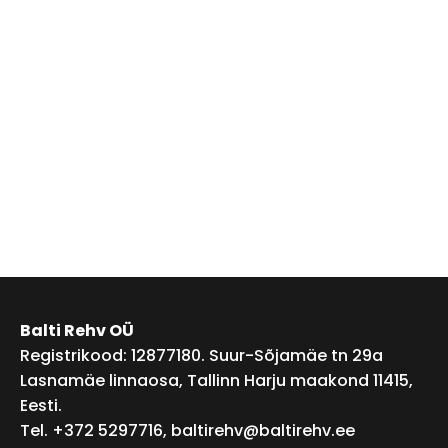
Balti Rehv OÜ
Registrikood: 12877180. Suur-Sõjamäe tn 29a
Lasnamäe linnaosa, Tallinn Harju maakond 11415,
Eesti.
Tel. +372 5297716,
baltirehv@baltirehv.ee