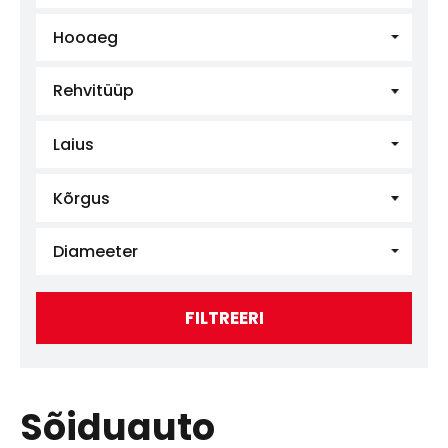
Hooaeg
Rehvitüüp
Laius
Kõrgus
Diameeter
FILTREERI
Sõiduauto