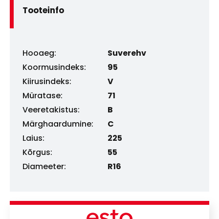
Tooteinfo
Hooaeg:
Suverehv
Koormusindeks:
95
Kiirusindeks:
V
Müratase:
71
Veeretakistus:
B
Märghaardumine:
C
Laius:
225
Kõrgus:
55
Diameeter:
R16