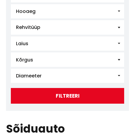
Hooaeg
Rehvitüüp
Laius
Kõrgus
Diameeter
FILTREERI
Sõiduauto