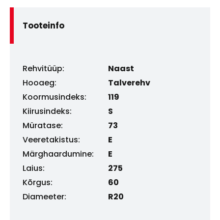
Tooteinfo
Rehvitüüp:
Naast
Hooaeg:
Talverehv
Koormusindeks:
119
Kiirusindeks:
S
Müratase:
73
Veeretakistus:
E
Märghaardumine:
E
Laius:
275
Kõrgus:
60
Diameeter:
R20