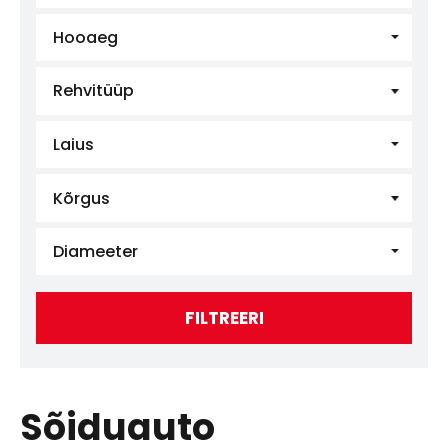
Hooaeg
Rehvitüüp
Laius
Kõrgus
Diameeter
FILTREERI
Sõiduauto