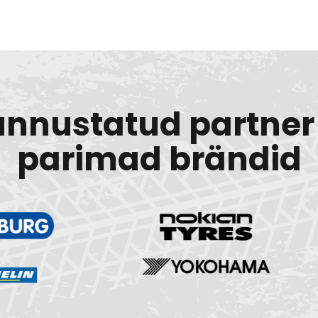
unnustatud partner 
parimad brändid