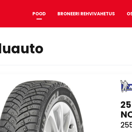
POOD
BRONEERI REHVIVAHETUS
O
duauto
25
NO
25