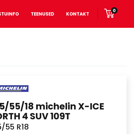
0
STUINFO
TEENUSED
KONTAKT
5/55/18 michelin X-ICE
RTH 4 SUV 109T
5/55 R18