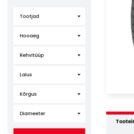
Tootjad
Hooaeg
Rehvitüüp
Laius
Kõrgus
Diameeter
Tootei