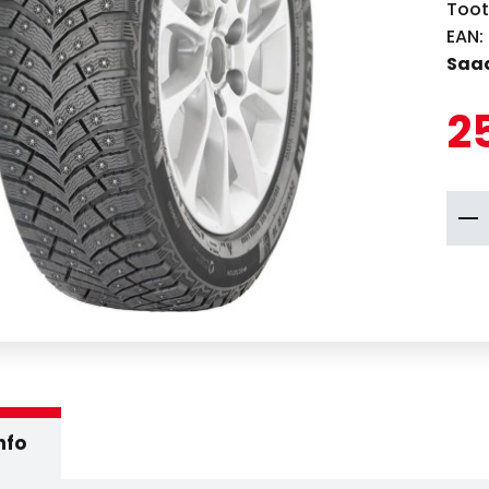
Toot
EAN:
Saad
2
nfo