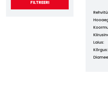
FILTREERI
Rehvitü
Hooaeg
Koormu
Kiirusi
Laius:
Kõrgus:
Diamee