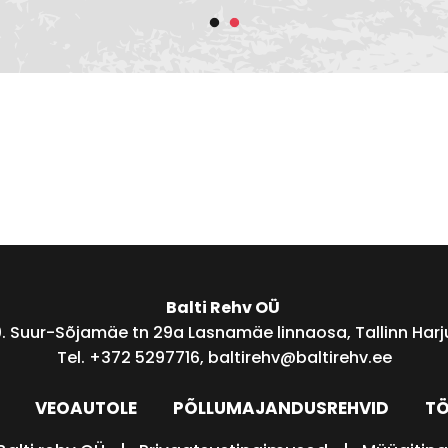
Balti Rehv OÜ
0. Suur-Sõjamäe tn 29a Lasnamäe linnaosa, Tallinn Harju
Tel. +372 5297716,
baltirehv@baltirehv.ee
VEOAUTOLE
PÕLLUMAJANDUSREHVID
TÖ