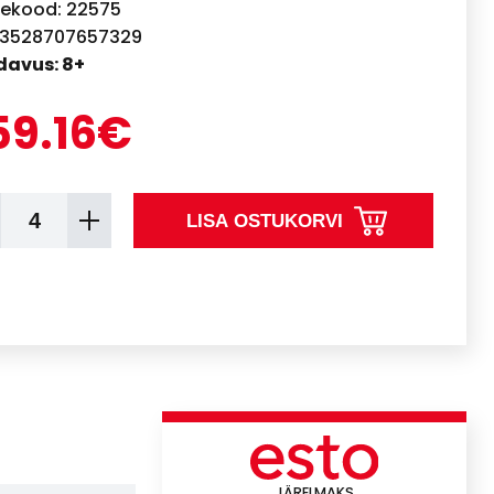
ekood: 22575
 3528707657329
avus: 8+
59.16€
LISA OSTUKORVI
JÄRELMAKS