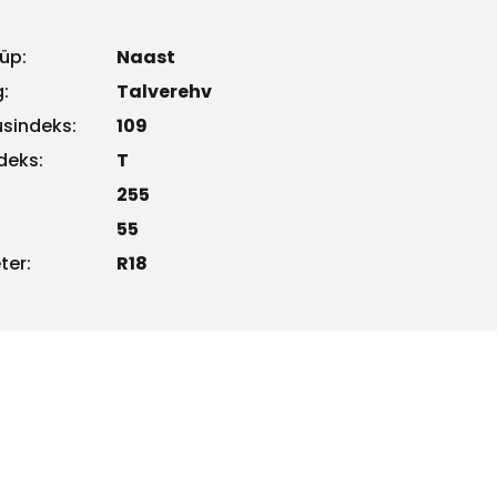
üp:
Naast
:
Talverehv
sindeks:
109
ndeks:
T
255
55
ter:
R18